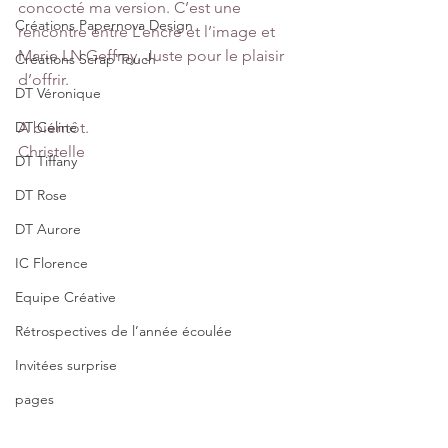
concocté ma version. C’est une 
Créations Papernova Design
rencontre entre L’encre et l’image et 
Marie LN Geffray. Juste pour le plaisir 
Créations Scrap'Touch
d’offrir.
DT Véronique
DT Céline
A bientôt.
Christelle
DT Tiffany
DT Rose
DT Aurore
IC Florence
Equipe Créative
Rétrospectives de l’année écoulée
Invitées surprise
pages