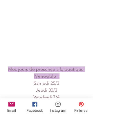
Mes jours de présence à la boutique 
l'Amovible  :
Samedi 25/3
Jeudi 30/3
Vendredi 7/4
Mardi 11/4
Email
Facebook
Instagram
Pinterest
Mercredi 19/4
Mardi 25/4
Samedi 6/5