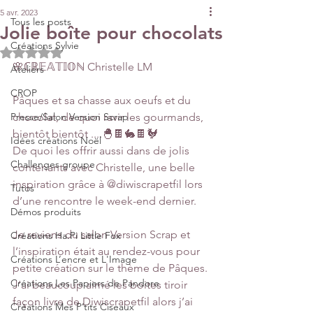
5 avr. 2023
Tous les posts
Jolie boîte pour chocolats
Créations Sylvie
Noté NaN étoiles sur 5.
🌸ℂℝ𝔼𝔸𝕋𝕀𝕆ℕ Christelle LM
Ateliers
CROP
Pâques et sa chasse aux oeufs et du 
Presse/Salon Version Scrap
chocolat, de quoi ravir les gourmands,  
bientôt bientôt ....🐣🍫🐇🍫🐓
Idées créations Noël
De quoi les offrir aussi dans de jolis 
Challenges groupe
contenants avec Christelle, une belle 
inspiration grâce à @diwiscrapetfil lors 
Tutos
d’une rencontre le week-end dernier.
Démos produits
Je reviens du salon Version Scrap et 
Créations Ha.Pi Little Fox
l’inspiration était au rendez-vous pour 
Créations L’encre et L'Image
petite création sur le thème de Pâques. 
Créations Les Papiers de Pandore
J’ai beaucoup aimé les boites tiroir 
façon livre de Diwiscrapetfil alors j’ai 
Créations Mes P’tits Ciseaux