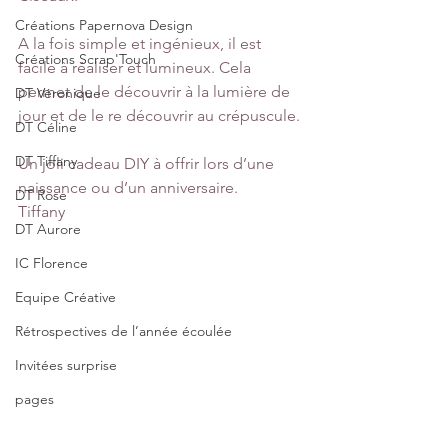
Créations Papernova Design
A la fois simple et ingénieux, il est 
Créations Scrap'Touch
facile à réaliser et lumineux. Cela 
permet de le découvrir à la lumière de 
DT Véronique
jour et de le re découvrir au crépuscule.
DT Céline
DT Tiffany
Un joli cadeau DIY à offrir lors d’une 
naissance ou d’un anniversaire.
DT Rose
Tiffany
DT Aurore
IC Florence
Equipe Créative
Rétrospectives de l’année écoulée
Invitées surprise
pages