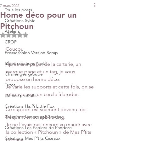
7 mars 2022
Tous les posts
Home déco pour un
Créations Sylvie
Pitchoun
Ateliers
Noté NaN étoiles sur 5.
CROP
Coucou
Presse/Salon Version Scrap
Idées créations Noël
Après une page, de la carterie, un 
marque page et un tag, je vous 
Challenges groupe
propose un home déco.
Tutos
Je varie les supports et cette fois, on se 
retrouve avec un cercle à broder. 
Démos produits
Créations Ha.Pi Little Fox
Ce support est vraiment devenu très 
Créations L’encre et L'Image
fréquent en scrapbooking. 
Je ne l’avais pas encore vu marier avec 
Créations Les Papiers de Pandore
la collection « Pitchoun » de Mes P’tits 
Créations Mes P’tits Ciseaux
Ciseaux.