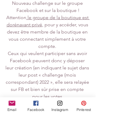
Nouveau challenge sur le groupe 
Facebook et sur la boutique !
Attention
 le groupe de la boutique est 
dorénavant privé
, pour y accéder, vous 
devez être membre de la boutique en 
vous connectant simplement à votre 
compte. 
Ceux qui veulent participer sans avoir 
Facebook peuvent donc y déposer 
leur création (en indiquant le sujet dans 
leur post « challenge (mois 
correspondant) 2022 », elle sera relayée 
sur FB et bien sûr prise en compte 
pour les votes.
Email
Facebook
Instagram
Pinterest
https://www.creascrapbysyl.com/groups
https://www.facebook.com/groups/cre
ascrapbysyl