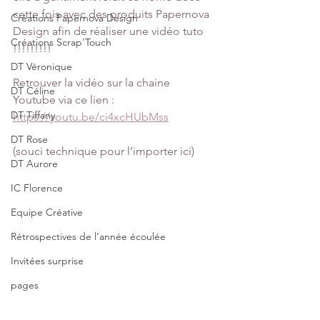
cette fois avec des produits Papernova 
Créations Papernova Design
Design afin de réaliser une vidéo tuto 
Créations Scrap'Touch
!!!!!!!!!
DT Véronique
Retrouver la vidéo sur la chaine 
DT Céline
Youtube via ce lien :
DT Tiffany
https://youtu.be/ci4xcHUbMss
DT Rose
(souci technique pour l’importer ici)
DT Aurore
IC Florence
Equipe Créative
Rétrospectives de l’année écoulée
Invitées surprise
pages