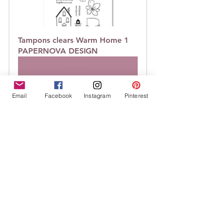
Tampons clears Warm Home 1  
PAPERNOVA DESIGN
Acheter
Email
Facebook
Instagram
Pinterest
🎨Cette réalisation et les explications 
fournies restent l’entière propriété de 
leur auteur : merci de le citer si vous 
vous inspirez à votre tour de ce projet 
ainsi que la boutique
Citation du moment