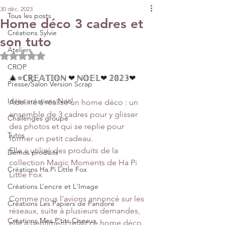
30 déc. 2023
Tous les posts
Home déco 3 cadres et
Créations Sylvie
son tuto
Ateliers
Noté NaN étoiles sur 5.
CROP
🎄⭐ℂℝ𝔼𝔸𝕋𝕀𝕆ℕ️ ❤ ℕ𝕆𝔼𝕃❤ 𝟚𝟘𝟚𝟛❤
Presse/Salon Version Scrap
Idées créations Noël
Adeline a réalisé un home déco : un 
ensemble de 3 cadres pour y glisser 
Challenges groupe
des photos et qui se replie pour 
Tutos
former un petit cadeau.
Elle a utilisé des produits de la 
Démos produits
collection Magic Moments de Ha Pi 
Créations Ha.Pi Little Fox
Little Fox
Créations L’encre et L'Image
Comme nous l’avions annoncé sur les 
Créations Les Papiers de Pandore
réseaux, suite à plusieurs demandes, 
Créations Mes P’tits Ciseaux
elle a gentiment refait ce home déco 