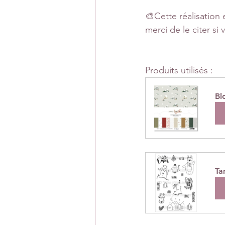
🎨Cette réalisation e
merci de le citer si
Produits utilisés :
Bl
A
Ta
A