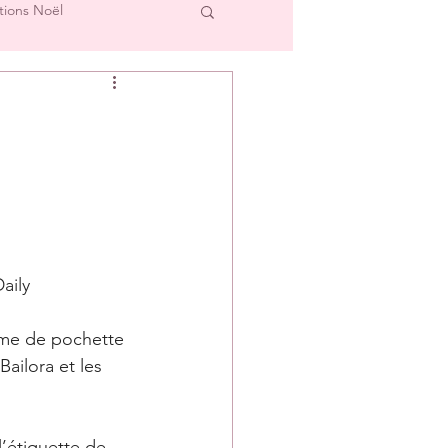
tions Noël
cre et L'Image
Créations Scrap'Touch
ipe Créative
aily
rme de pochette 
Bailora et les 
l’étiquette de 