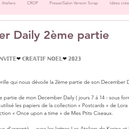
Ateliers
CROP
Presse/Salon Version Scrap
Idées créa
Démos produits
Créations Ha.Pi Little Fox
Créations L’en
r Daily 2ème partie
sur 5.
Créations Mes P’tits Ciseaux
Créations Papernova Design
𝕀𝕋𝔼❤ ℂℝ𝔼𝔸𝕋𝕀𝔽️ ℕ𝕆𝔼𝕃❤ 𝟚𝟘𝟚𝟛️ 
DT Tiffany
DT Rose
DT Aurore
IC Florence
Equ
yrille qui nous dévoile la 2ème partie de son December D
Invitées surprise
pages
 partie de mon December Daily ( jours 7 à 14 - sous fo
utilisé les papiers de la collection « Postcards » de Lora 
ction « Once upon a time » de Mes Ptits Ciseaux.
us d’argenté… avec les lettres Les Ateliers de Karine et 