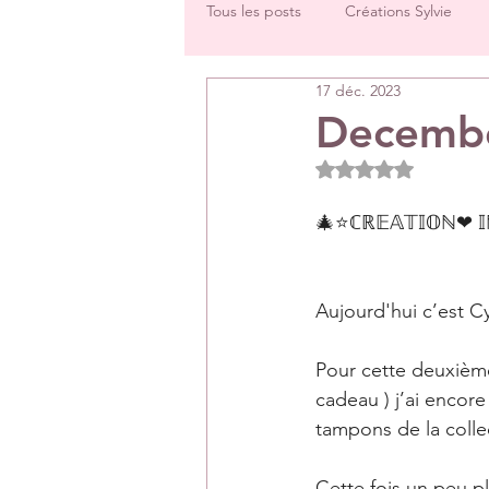
Tous les posts
Créations Sylvie
17 déc. 2023
Challenges groupe
Tutos
Decembe
Noté NaN étoiles 
Créations Les Papiers de Pandore
🎄⭐ℂℝ𝔼𝔸𝕋𝕀𝕆ℕ❤ 𝕀ℕ
DT Véronique
DT Céline
Aujourd'hui c’est C
Rétrospectives de l’année écoulée
Pour cette deuxième
cadeau ) j’ai encore 
tampons de la colle
Cette fois un peu pl