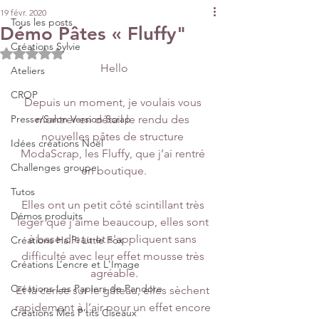
19 févr. 2020
Tous les posts
Démo Pâtes « Fluffy"
Créations Sylvie
Noté NaN étoiles sur 5.
Hello
Ateliers
CROP
Depuis un moment, je voulais vous 
Presse/Salon Version Scrap
montrer en détail le rendu des 
nouvelles pâtes de structure 
Idées créations Noël
ModaScrap, les Fluffy, que j’ai rentré 
Challenges groupe
en boutique.
Tutos
Elles ont un petit côté scintillant très 
Démos produits
léger que j’aime beaucoup, elles sont 
à base d'eau et s'appliquent sans 
Créations Ha.Pi Little Fox
difficulté avec leur effet mousse très 
Créations L’encre et L'Image
agréable.
Créations Les Papiers de Pandore
Et la cerise sur le gâteau, elles sèchent 
rapidement à l’air pour un effet encore 
Créations Mes P’tits Ciseaux