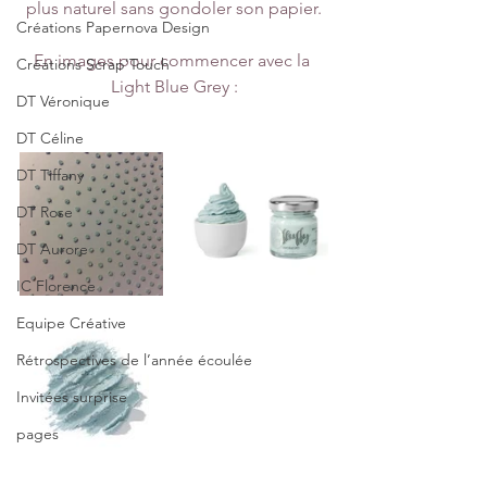
plus naturel sans gondoler son papier.
Créations Papernova Design
En images pour commencer avec la 
Créations Scrap'Touch
Light Blue Grey :
DT Véronique
DT Céline
DT Tiffany
DT Rose
DT Aurore
IC Florence
Equipe Créative
Rétrospectives de l’année écoulée
Invitées surprise
pages