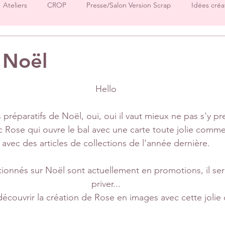
Ateliers
CROP
Presse/Salon Version Scrap
Idées créa
Démos produits
Créations Ha.Pi Little Fox
Créations L’en
 Noël
sur 5.
Créations Mes P’tits Ciseaux
Créations Papernova Design
Hello
 préparatifs de Noël, oui, oui il vaut mieux ne pas s'y pr
DT Tiffany
DT Rose
DT Aurore
IC Florence
Equ
 Rose qui ouvre le bal avec une carte toute jolie comme
avec des articles de collections de l'année dernière.
Invitées surprise
pages
ionnés sur Noël sont actuellement en promotions, il sera
priver...
découvrir la création de Rose en images avec cette jolie 