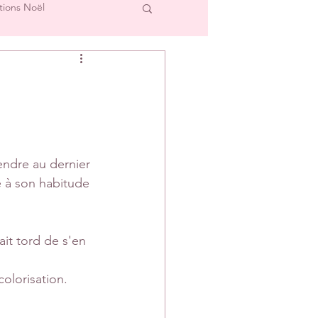
tions Noël
cre et L'Image
Créations Scrap'Touch
endre au dernier 
ipe Créative
 à son habitude 
it tord de s'en 
colorisation.