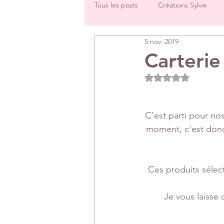
Tous les posts
Créations Sylvie
5 nov. 2019
Challenges groupe
Tutos
Carterie
Noté NaN étoiles 
Créations Les Papiers de Pandore
C'est parti pour nos
DT Véronique
DT Céline
moment, c'est donc
Rétrospectives de l’année écoulée
Ces produits sélect
Je vous laisse 