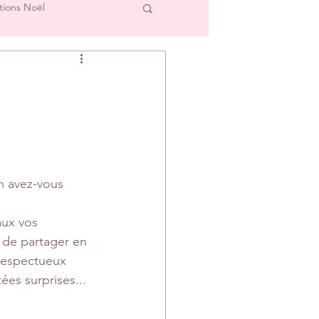
tions Noël
cre et L'Image
Créations Scrap'Touch
ipe Créative
 avez-vous 
aux vos 
e de partager en 
respectueux 
es surprises... 