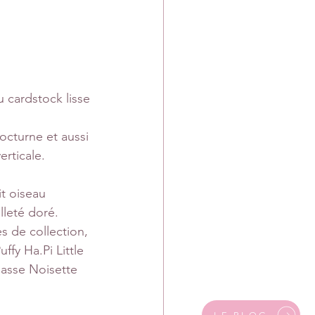
 cardstock lisse 
octurne et aussi 
rticale.
t oiseau 
lleté doré.
s de collection, 
fy Ha.Pi Little 
Casse Noisette 