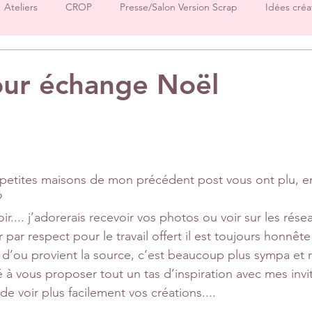
Ateliers
CROP
Presse/Salon Version Scrap
Idées créa
Démos produits
Créations Ha.Pi Little Fox
Créations L’en
our échange Noël
sur 5.
Créations Mes P’tits Ciseaux
Créations Papernova Design
DT Tiffany
DT Rose
DT Aurore
IC Florence
Equ
tites maisons de mon précédent post vous ont plu, en
? 
r.... j’adorerais recevoir vos photos ou voir sur les rése
Invitées surprise
pages
r par respect pour le travail offert il est toujours honnêt
 d’ou provient la source, c’est beaucoup plus sympa et 
à vous proposer tout un tas d’inspiration avec mes invité
e voir plus facilement vos créations....