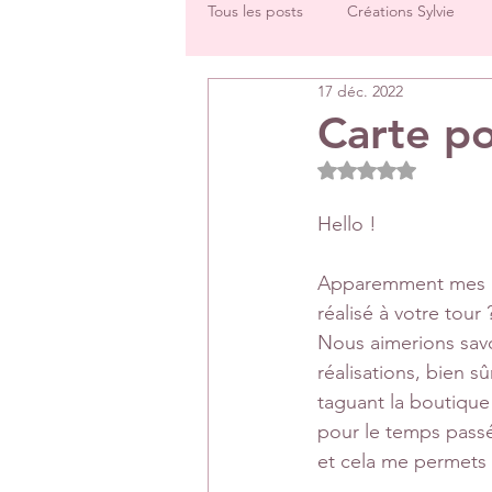
Tous les posts
Créations Sylvie
17 déc. 2022
Challenges groupe
Tutos
Carte p
Noté NaN étoiles 
Créations Les Papiers de Pandore
Hello !
DT Véronique
DT Céline
Apparemment mes pe
réalisé à votre tour 
Nous aimerions savoi
Rétrospectives de l’année écoulée
réalisations, bien sû
taguant la boutique
pour le temps passé 
et cela me permets d