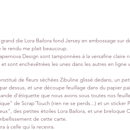
ce grand die Lora Bailora fond Jersey en embossage sur du
e le rendu me plait beaucoup. 
Papernova Design sont tamponnées à la versafine claire n
t sont enchevêtrées les unes dans les autres en ligne ve
nstitué de fleurs séchées Zibuline glissé dedans, un peti
 par dessus, et une découpe feuillage dans du papier pai
a bande d’étiquette que nous avons sous toutes nos feuille
ue" de Scrap’Touch (rien ne se perds...) et un sticker Puf
x", des petites étoiles Lora Bailora, et une breloque 
embellissement de cette carte.
ra à celle qui la recevra.