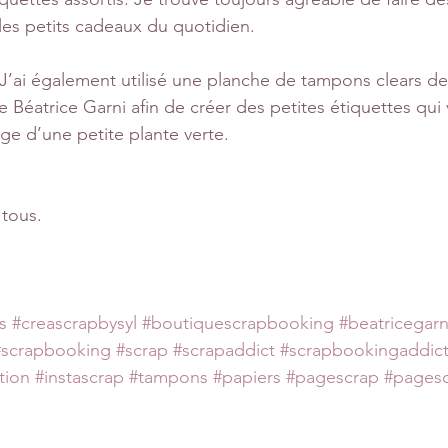
les petits cadeaux du quotidien. 
’ai également utilisé une planche de tampons clears de 
e Béatrice Garni afin de créer des petites étiquettes qui
age d’une petite plante verte.
 tous.
s
#creascrapbysyl
#boutiquescrapbooking
#beatricegarn
#scrapbooking
#scrap
#scrapaddict
#scrapbookingaddic
tion
#instascrap
#tampons
#papiers
#pagescrap
#pages