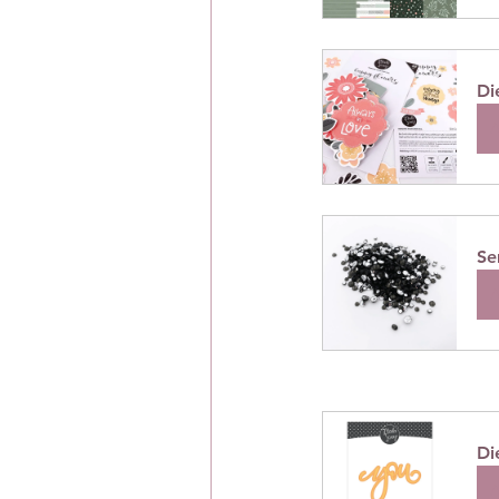
Di
A
Se
A
Di
A