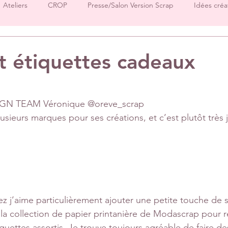
Ateliers
CROP
Presse/Salon Version Scrap
Idées créa
Démos produits
Créations Ha.Pi Little Fox
Créations L’en
t étiquettes cadeaux
sur 5.
Créations Mes P’tits Ciseaux
Créations Papernova Design
GN TEAM Véronique @oreve_scrap 
sieurs marques pour ses créations, et c’est plutôt très j
DT Tiffany
DT Rose
DT Aurore
IC Florence
Equ
Invitées surprise
pages
 j’aime particulièrement ajouter une petite touche de 
é la collection de papier printanière de Modascrap pour ré
iquettes assortis. Je trouve toujours agréable de faire d