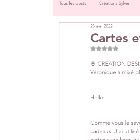
Tous les posts
Créations Sylvie
23 avr. 2022
Challenges groupe
Tutos
Cartes e
Noté NaN étoiles 
Créations Les Papiers de Pandore
🌸 CREATION DESI
Véronique a mixé plu
DT Véronique
DT Céline
Hello,
Rétrospectives de l’année écoulée
Comme vous le savez
cadeaux. J’ai utilis
cartes avec leurs ét