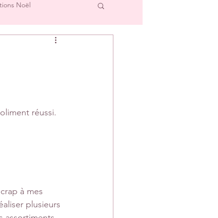
tions Noël
cre et L'Image
Créations Scrap'Touch
oliment réussi.
ipe Créative
scrap à mes 
aliser plusieurs 
es assortiments 