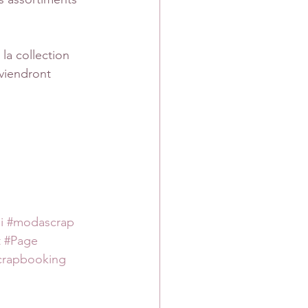
la collection 
 viendront 
i
#modascrap
t
#Page
crapbooking