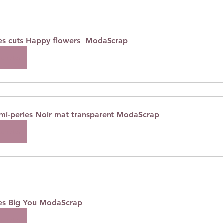
es cuts Happy flowers  ModaScrap
cheter
mi-perles Noir mat transparent ModaScrap
cheter
es Big You ModaScrap
cheter