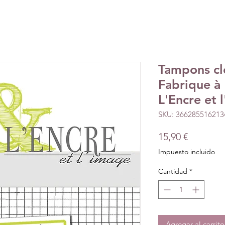
Tampons cle
Fabrique à 
L'Encre et 
SKU: 366285516213
Precio
15,90 €
Impuesto incluido
Cantidad
*
Agregar al carrito