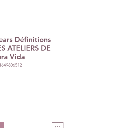
ars Définitions
ES ATELIERS DE
ra Vida
01649606512